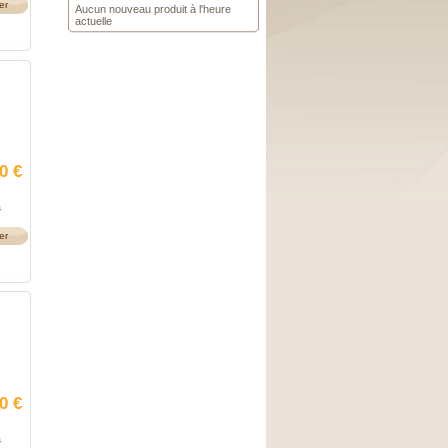
er
Aucun nouveau produit à l'heure
actuelle
0 €
s
er
0 €
s