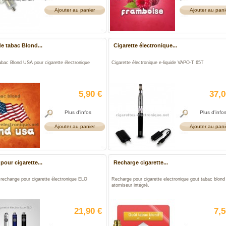
Ajouter au panier
Ajouter au pani
e tabac Blond...
Cigarette électronique...
abac Blond USA pour cigarette électronique
Cigarette électronique e-liquide VAPO-T 65T
5,90 €
37,0
Plus d'infos
Plus d'info
Ajouter au panier
Ajouter au pani
 pour cigarette...
Recharge cigarette...
 rechange pour cigarette électronique ELO
Recharge pour cigarette electronique gout tabac blond
atomiseur intégré.
21,90 €
7,5