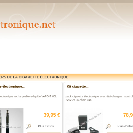
ERS DE LA CIGARETTE ÉLECTRONIQUE
e électronique...
Kit cigarette...
lectronique rechargeable e-liquide VAPO-T 65L
pack cigarette électronique avec étui-chargeur, sont c
220v et un câble usb
39,95 €
78,9
Plus d'infos
Plus d'info