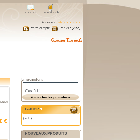
contact
plan du site
Bienvenue,
identifiez-vous
Votre compte
Panier :
(vide)
En promotions
C'est fini !
Voir toutes les promotions
hargeur
PANIER
(vide)
0 €
s
NOUVEAUX PRODUITS