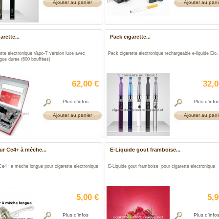
Ajouter au panier
Ajouter au pani
arette...
Pack cigarette...
ette électronique Vapo-T version luxe avec
Pack cigarette électronique rechargeable e-liquide Elo.
ngue durée (600 bouffées)
62,00 €
32,0
Plus d'infos
Plus d'info
Ajouter au panier
Ajouter au pani
ur Ce4+ à mèche...
E-Liquide gout framboise...
Ce4+ à mèche longue pour cigarette electronique
E-Liquide gout framboise pour cigarette electronique
5,00 €
5,9
Plus d'infos
Plus d'info