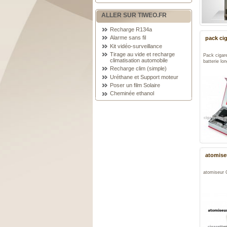
ALLER SUR TIWEO.FR
Recharge R134a
Alarme sans fil
pack cig
Kit vidéo-surveillance
Tirage au vide et recharge
Pack cigar
climatisation automobile
batterie lo
Recharge clim (simple)
Uréthane et Support moteur
Poser un film Solaire
Cheminée ethanol
atomise
atomiseur 