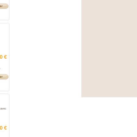
er
0 €
s
er
 avec
0 €