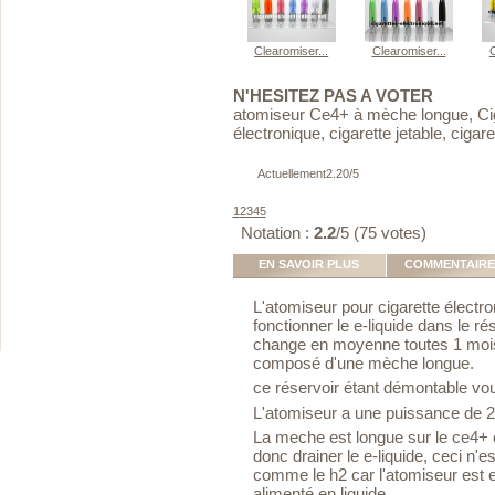
Clearomiser...
Clearomiser...
C
N'HESITEZ PAS A VOTER
atomiseur Ce4+ à mèche longue, Ciga
électronique, cigarette jetable, cigar
Actuellement
2.20
/
5
1
2
3
4
5
Notation :
2.2
/5 (
75
votes)
EN SAVOIR PLUS
COMMENTAIRES
L'atomiseur pour cigarette électr
fonctionner le e-liquide dans le ré
change en moyenne toutes 1 mois s
composé d'une mèche longue.
ce réservoir étant démontable vo
L'atomiseur a une puissance de 
La meche est longue sur le ce4+ ca
donc drainer le e-liquide, ceci n
comme le h2 car l'atomiseur est e
alimenté en liquide.