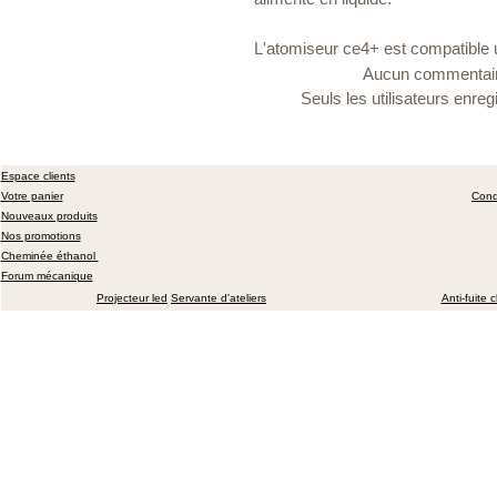
L'atomiseur ce4+ est compatible
Aucun commentaire
Seuls les utilisateurs enr
Espace clients
Votre panier
Cond
Nouveaux produits
Nos promotions
Cheminée éthanol
Forum mécanique
Projecteur led
Servante d'ateliers
Anti-fuite 