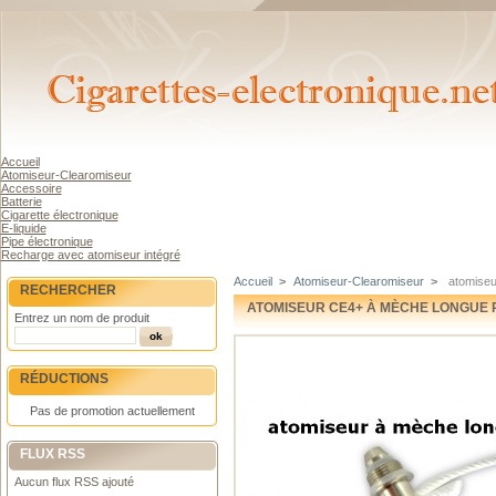
Accueil
Atomiseur-Clearomiseur
Accessoire
Batterie
Cigarette électronique
E-liquide
Pipe électronique
Recharge avec atomiseur intégré
Accueil
>
Atomiseur-Clearomiseur
>
atomiseu
RECHERCHER
ATOMISEUR CE4+ À MÈCHE LONGUE 
Entrez un nom de produit
RÉDUCTIONS
Pas de promotion actuellement
FLUX RSS
Aucun flux RSS ajouté