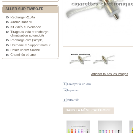
ALLER SUR TIWEO.FR
Recharge R134a
Alarme sans fil
Kit vidéo-surveillance
Tirage au vide et recharge
climatisation automobile
Recharge clim (simple)
Uréthane et Support moteur
Poser un film Solaire
Cheminée ethanol
Afficher toutes les images
Envoyer à un ami
Imprimer
Agrandir
DANS LA MÊME CATÉGORIE