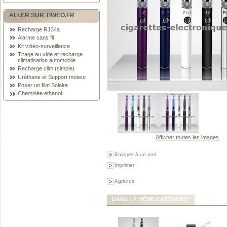
ALLER SUR TIWEO.FR
Recharge R134a
Alarme sans fil
Kit vidéo-surveillance
Tirage au vide et recharge
climatisation automobile
Recharge clim (simple)
Uréthane et Support moteur
Poser un film Solaire
Cheminée ethanol
Afficher toutes les images
Envoyer à un ami
Imprimer
Agrandir
DANS LA MÊME CATÉGORIE