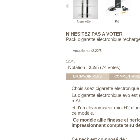
Cigarette...
Kit...
N'HESITEZ PAS A VOTER
Pack cigarette électronique recharge
Actuellement
2.22
/
5
1
2
3
4
5
Notation :
2.2
/5 (
74
votes)
EN SAVOIR PLUS
COMMENTAIRES
Choisissez cigarette électronique 
La cigarette électronique evo est
mAh
,
et d'un clearomiseur mini H2
d'un
ce modèle.
Ce modèle allie finesse et per
impressionnant compte tenu de 
Ce pack est composé de :