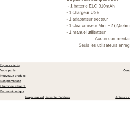
- 1 batterie ELO 310mAh
- 1 chargeur USB
- 1 adaptateur secteur
- 1 clearomiseur Mini H2 (2,5ohm
- 1 manuel utilisateur
Aucun commentaire
Seuls les utilisateurs enr
Espace clients
Votre panier
Cond
Nouveaux produits
Nos promotions
Cheminée éthanol
Forum mécanique
Projecteur led
Servante d'ateliers
Anti-fuite 