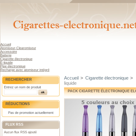
Accueil
Atomiseur-Clearomiseur
Accessoire
Batterie
Cigarette électronique
E-liquide
Pipe électronique
Recharge avec atomiseur intégré
Accueil
>
Cigarette électronique
>
RECHERCHER
liquide
Entrez un nom de produit
PACK CIGARETTE ÉLECTRONIQUE EL
RÉDUCTIONS
Pas de promotion actuellement
FLUX RSS
Aucun flux RSS ajouté