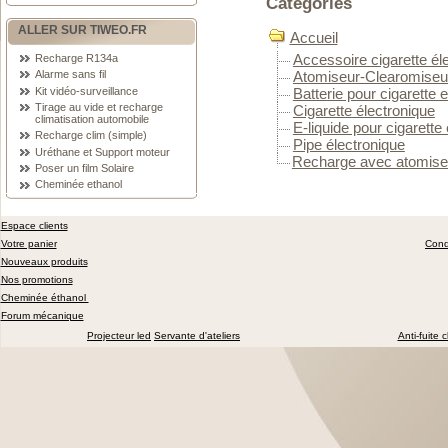
Catégories
ALLER SUR TIWEO.FR
Accueil
Accessoire cigarette él
Recharge R134a
Alarme sans fil
Atomiseur-Clearomiseu
Kit vidéo-surveillance
Batterie pour cigarette 
Tirage au vide et recharge
Cigarette électronique
climatisation automobile
E-liquide pour cigarette
Recharge clim (simple)
Pipe électronique
Uréthane et Support moteur
Recharge avec atomiseu
Poser un film Solaire
Cheminée ethanol
Espace clients
Votre panier
Cond
Nouveaux produits
Nos promotions
Cheminée éthanol
Forum mécanique
Projecteur led
Servante d'ateliers
Anti-fuite 