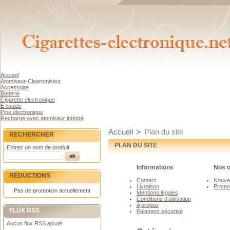
Accueil
Atomiseur-Clearomiseur
Accessoire
Batterie
Cigarette électronique
E-liquide
Pipe électronique
Recharge avec atomiseur intégré
Accueil
>
Plan du site
RECHERCHER
PLAN DU SITE
Entrez un nom de produit
Informations
Nos o
RÉDUCTIONS
Contact
Nouve
Livraison
Promo
Pas de promotion actuellement
Mentions légales
Conditions d'utilisation
A propos
FLUX RSS
Paiement sécurisé
Aucun flux RSS ajouté